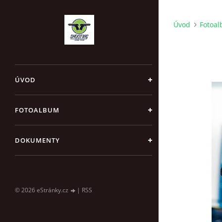
Úvod
Fotoa
ÚVOD
FOTOALBUM
DOKUMENTY
© 2026 eStránky.cz
|
RSS