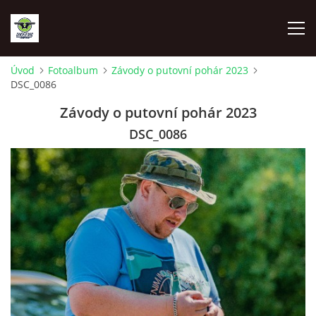
Úvod
Fotoalbum
Závody o putovní pohár 2023
DSC_0086
ÚVOD
Závody o putovní pohár 2023
FOTOALBUM
DSC_0086
DOKUMENTY
© 2026 eStránky.cz
|
RSS