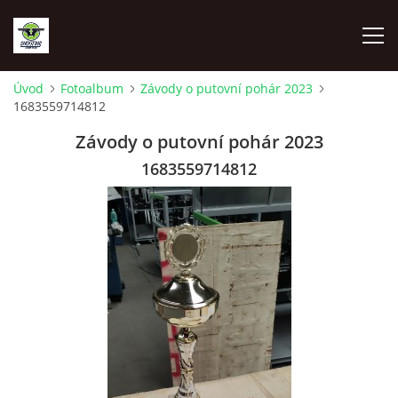
Úvod
Fotoalbum
Závody o putovní pohár 2023
1683559714812
ÚVOD
Závody o putovní pohár 2023
FOTOALBUM
1683559714812
DOKUMENTY
© 2026 eStránky.cz
|
RSS