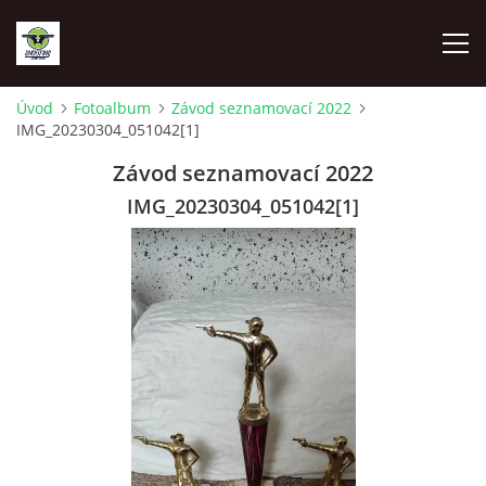
Úvod
Fotoalbum
Závod seznamovací 2022
IMG_20230304_051042[1]
ÚVOD
Závod seznamovací 2022
FOTOALBUM
IMG_20230304_051042[1]
DOKUMENTY
© 2026 eStránky.cz
|
RSS