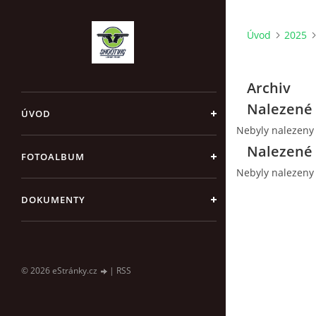
Úvod
2025
Archiv
Nalezené 
ÚVOD
Nebyly nalezeny
Nalezené 
FOTOALBUM
Nebyly nalezeny
DOKUMENTY
© 2026 eStránky.cz
|
RSS